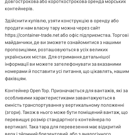
довгострокова або короткострокова оренда морських
контейнерів.
Здійснити купівлю, узяти конструкцію в оренду або
продати нам власну тару можна через сайт
https://container-trade.net або офіс підприємства. Торгові
майданчики, де ви зможете ознайомитися з нашими
пропозиціями, розташовуються в усіх великих
українських містах. Для отримання детальнішої
інформації ви можете зателефонувати за вказаними
номерами й поставити усі питання, що цікавлять, нашим
фахівцям.
Контейнер Open Top. Призначається для вантажів, які за
особливими характеристиками завантажуються в
ємність транспортування у вертикальному положенні
(згори). Також в нього може бути поміщений вантаж, що
перевищує розмір стандартного контейнера по
вертикалі. Така тара для перевезення має відкритий
верх і зйомний брезентовий, або з аналогічного