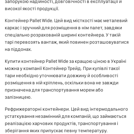
запорукою надійності, довговічності в експлуатації й
високої якості продукції.
Контейнер Pallet Wide. Цей вид місткості має металевий
каркас і зручний для розміщення в нім палет, завдяки
спеціально розрахованій ширині контейнера. У такій
тарі перевозять вантаж, який повинен розташовуватися
на піддонах.
Купити контейнер Pallet Wide за кращою ціною в Україні
можна у компанії Контейнер Трейд. При купівлі такої
тари необхідно уточнювати довжину й особливості
розміщення в ній кріплень, оскільки вона не завжди
призначена для транспортування морем або
залізницею.
Рефрижераторні контейнери. Цей вид інтермодального
устаткування незамінний для компаній, що займаються
реалізацією харчових продуктів, транспортування і
зберігання яких припускає певну температуру.