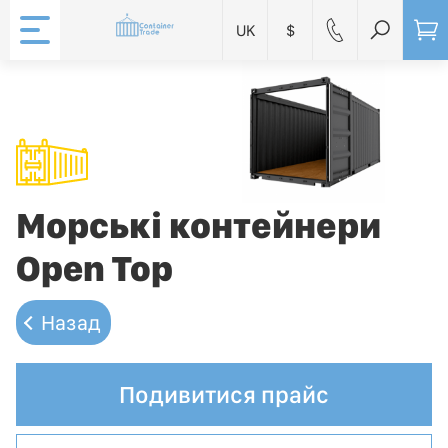
UK
$
Морські контейнери
Open Top
Назад
Подивитися прайс