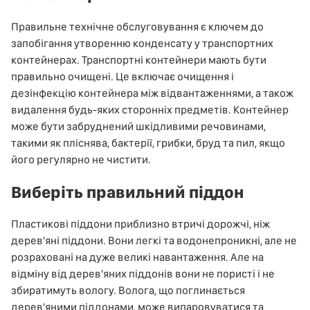
Правильне технічне обслуговування є ключем до
запобігання утворенню конденсату у транспортних
контейнерах. Транспортні контейнери мають бути
правильно очищені. Це включає очищення і
дезінфекцію контейнера між відвантаженнями, а також
видалення будь-яких сторонніх предметів. Контейнер
може бути забруднений шкідливими речовинами,
такими як пліснява, бактерії, грибки, бруд та пил, якщо
його регулярно не чистити.
Виберіть правильний піддон
Пластикові піддони приблизно втричі дорожчі, ніж
дерев'яні піддони. Вони легкі та водонепроникні, але не
розраховані на дуже великі навантаження. Але на
відміну від дерев'яних піддонів вони не пористі і не
збиратимуть вологу. Волога, що поглинається
дерев'яними піддонами, може випаровуватися та