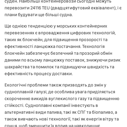
суден. Найбільші контейнеровози сьогодні можуть
перевозити 24116 TEU (двадцятифутовий еквівалент), і є
плани будувати ще більші судна.
Ще однією тенденцією у морських контейнерних
перевезеннях є впровадження цифрових технологій,
таких як блокчейн, для підвищення прозорості та
ефективності ланцюжка постачання. Технологія
блокчейн забезпечує безпечний та прозорий обмін
даними по всьому ланцюжку поставок, знижуючи ризик
шахрайства та помилок та підвищуючи швидкість та
ефективність процесу доставки.
Екологічні проблеми також призводять до змін у
судноплавній галузі, де особлива увага приділяється
скороченню викидів вуглекислого газу та підвищенню
стійкості. Судноплавні компанії інвестують в
альтернативні види палива, такі як СПГ та біопаливо, а
також вивчають нові технології, такі як енергія вітру та
сонця, щоб зменшити їх вплив на навколишнє