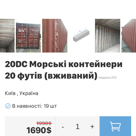
20DC Морські контейнери
20 футів (вживаний)
модель 213
Київ , Україна
􀁢
В наявності: 19 шт
1990$
-
+
1690$