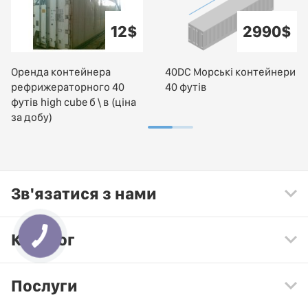
12$
2990$
Оренда контейнера
40DC Морські контейнери
рефрижераторного 40
40 футів
футів high cube б \ в (ціна
за добу)
Зв'язатися з нами
Каталог
Послуги